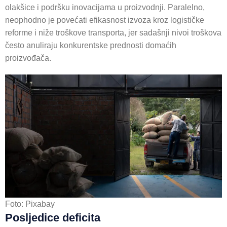
olakšice i podršku inovacijama u proizvodnji. Paralelno,
neophodno je povećati efikasnost izvoza kroz logističke
reforme i niže troškove transporta, jer sadašnji nivoi troškova
često anuliraju konkurentske prednosti domaćih
proizvođača.
Foto: Pixabay
Posljedice deficita