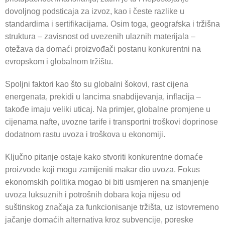
dovoljnog podsticaja za izvoz, kao i česte razlike u
standardima i sertifikacijama. Osim toga, geografska i tržišna
struktura – zavisnost od uvezenih ulaznih materijala –
otežava da domaći proizvođači postanu konkurentni na
evropskom i globalnom tržištu.
Spoljni faktori kao što su globalni šokovi, rast cijena
energenata, prekidi u lancima snabdijevanja, inflacija –
takođe imaju veliki uticaj. Na primjer, globalne promjene u
cijenama nafte, uvozne tarife i transportni troškovi doprinose
dodatnom rastu uvoza i troškova u ekonomiji.
Ključno pitanje ostaje kako stvoriti konkurentne domaće
proizvode koji mogu zamijeniti makar dio uvoza. Fokus
ekonomskih politika mogao bi biti usmjeren na smanjenje
uvoza luksuznih i potrošnih dobara koja nijesu od
suštinskog značaja za funkcionisanje tržišta, uz istovremeno
jačanje domaćih alternativa kroz subvencije, poreske