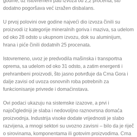
godine, uz istovremeni pad izvoza od 2,2 procenta, što
dodatno pogoršava već izražen disbalans.
U prvoj polovini ove godine najveći dio izvoza činili su
proizvodi iz kategorije mineralnih goriva i maziva, sa udelom
od oko 28 odsto u ukupnom izvozu, dok su aluminijum,
hrana i piće činili dodatnih 25 procenata.
Istovremeno, uvoz je predvodila mašinska i transportna
oprema, sa udelom od oko 31 odsto, a zatim energenti i
prehrambeni proizvodi, što jasno potvrđuje da Crna Gora i
dalje zavisi od uvoza osnovnih roba potrebnih za
funkcionisanje privrede i domaćinstava.
Ovi podaci ukazuju na sistemske izazove, a prvi i
najočigledniji je slaba i nedovoljno raznovrsna domaća
proizvodnja. Industrija visoke dodate vrijednosti je slabo
razvijena, a mnogi sektori su uvozno zavisni – bilo da je riječ
o sirovinama, komponentama ili gotovim proizvodima. Crna