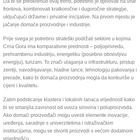
Da bi se preokrenuo ovaj trend, potrebno je djelovati na više
frontova, kombinovati kratkoročne i dugoročne strategije,
uključujući državne i privatne inicijative. Na prvom mjestu je
jačanje domaće proizvodnje i industrije.
Prije svega je potrebno strateški podržati sektore u kojima
Crna Gora ima komparativne prednosti – poljoprivredu,
prehrambenu industriju, energetiku (posebno obnovljivu
energiju), turizam. To znači ulaganja u infrastrukturu, pristup
zemlji, navodnjavanje, hladne lance, tehnologiju pakovanja i
prerade, kako bi domaća proizvodnja mogla da konkuriše u
cijeni i kvalitetu.
Zatim podsticanje klastera i lokalnih lanaca vrijednosti kako
bi se smanjila zavisnost od uvoza sirovina i poluproizvoda.
Ako domaći proizvođači mogu uvesti elemente inovacije,
uređenja, saradnje s univerzitetima i istraživačkim
institucijama, mogu se stvoriti proizvodi s većom dodatnom
vrijednošću.