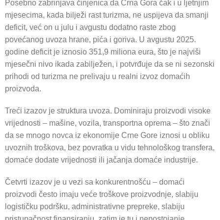
Posebno zabrinjava činjenica da Crna Gora čak i u ljetnjim
mjesecima, kada bilježi rast turizma, ne uspijeva da smanji
deficit, već on u julu i avgustu dodatno raste zbog
povećanog uvoza hrane, pića i goriva. U avgustu 2025.
godine deficit je iznosio 351,9 miliona eura, što je najviši
mjesečni nivo ikada zabilježen, i potvrđuje da se ni sezonski
prihodi od turizma ne prelivaju u realni izvoz domaćih
proizvoda.
Treći izazov je struktura uvoza. Dominiraju proizvodi visoke
vrijednosti – mašine, vozila, transportna oprema – što znači
da se mnogo novca iz ekonomije Crne Gore iznosi u obliku
uvoznih troškova, bez povratka u vidu tehnološkog transfera,
domaće dodate vrijednosti ili jačanja domaće industrije.
Četvrti izazov je u vezi sa konkurentnošću – domaći
proizvodi često imaju veće troškove proizvodnje, slabiju
logističku podršku, administrativne prepreke, slabiju
pristupačnost finansiranju, zatim je tu i nepostojanje