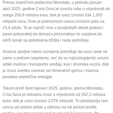
Prema zvaničnim podacima Monstata, u periodu januar–
april 2025. godine Crna Gora je izvezla robe u vrijednosti od
svega 200,8 miliona eura, dok je uvoz iznosio čak 1,305
milijardi eura, čime je pokrivenost uvoza izvozom pala na
15,4 odsto. To je najniži nivo u posljednjih deset godina i
jasan pokazatelj da domaća proizvodnja ne uspijeva da
održi korak sa potrebama tržišta i rastu potrošnje.
Analiza spoljne robne razmjene potvrđuje da uvoz raste ne
samo u jednom segmentu, već da su najzastupljeniji uvozni
artikli mašine i transportni uređaji, kao i drumska vozila, dok
je izvoz uveliko zavisan od mineralnih goriva i maziva,
posebno električne energije.
Tokom prvih šest mjeseci 2025. godine, prema Monstatu,
Crna Gora je ostvarila izvoz u vrijednosti od 282,3 miliona
eura, dok je uvoz iznosio 2,078 milijardi. To predstavlja rast
uvoza od sedam odsto u odnosu na isti period prošle