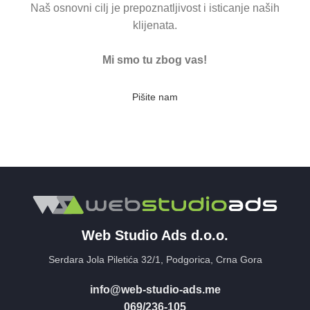
Naš osnovni cilj je prepoznatljivost i isticanje naših
klijenata.
Mi smo tu zbog vas!
Pišite nam
Web Studio Ads d.o.o.
Serdara Jola Piletića 32/1, Podgorica, Crna Gora
info@web-studio-ads.me
069/236-105