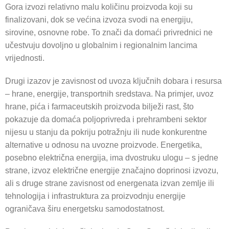
Gora izvozi relativno malu količinu proizvoda koji su
finalizovani, dok se većina izvoza svodi na energiju,
sirovine, osnovne robe. To znači da domaći privrednici ne
učestvuju dovoljno u globalnim i regionalnim lancima
vrijednosti.
Drugi izazov je zavisnost od uvoza ključnih dobara i resursa
– hrane, energije, transportnih sredstava. Na primjer, uvoz
hrane, pića i farmaceutskih proizvoda bilježi rast, što
pokazuje da domaća poljoprivreda i prehrambeni sektor
nijesu u stanju da pokriju potražnju ili nude konkurentne
alternative u odnosu na uvozne proizvode. Energetika,
posebno električna energija, ima dvostruku ulogu – s jedne
strane, izvoz električne energije značajno doprinosi izvozu,
ali s druge strane zavisnost od energenata izvan zemlje ili
tehnologija i infrastruktura za proizvodnju energije
ograničava širu energetsku samodostatnost.