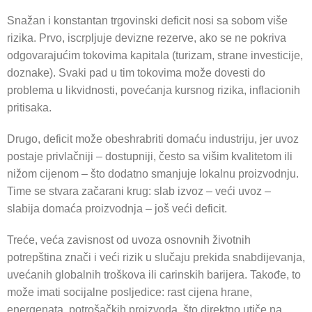
Snažan i konstantan trgovinski deficit nosi sa sobom više
rizika. Prvo, iscrpljuje devizne rezerve, ako se ne pokriva
odgovarajućim tokovima kapitala (turizam, strane investicije,
doznake). Svaki pad u tim tokovima može dovesti do
problema u likvidnosti, povećanja kursnog rizika, inflacionih
pritisaka.
Drugo, deficit može obeshrabriti domaću industriju, jer uvoz
postaje privlačniji – dostupniji, često sa višim kvalitetom ili
nižom cijenom – što dodatno smanjuje lokalnu proizvodnju.
Time se stvara začarani krug: slab izvoz – veći uvoz –
slabija domaća proizvodnja – još veći deficit.
Treće, veća zavisnost od uvoza osnovnih životnih
potrepština znači i veći rizik u slučaju prekida snabdijevanja,
uvećanih globalnih troškova ili carinskih barijera. Takođe, to
može imati socijalne posljedice: rast cijena hrane,
energenata, potrošačkih proizvoda, što direktno utiče na